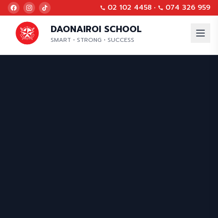
02 102 4458
•
074 326 959
DAONAIROI SCHOOL
SMART • STRONG • SUCCESS