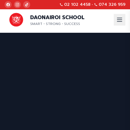
02 102 4458
•
074 326 959
DAONAIROI SCHOOL
SMART • STRONG • SUCCESS