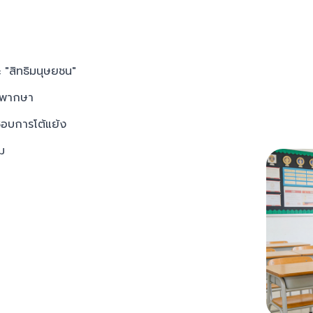
 "สิทธิมนุษยชน"
ิพากษา
ะชอบการโต้แย้ง
ม