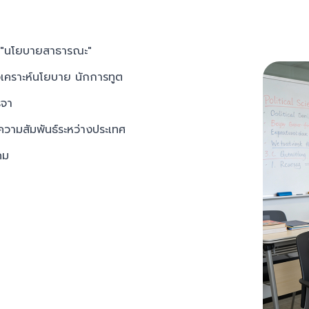
ละ "นโยบายสาธารณะ"
ิเคราะห์นโยบาย นักการทูต
รจา
วามสัมพันธ์ระหว่างประเทศ
คม